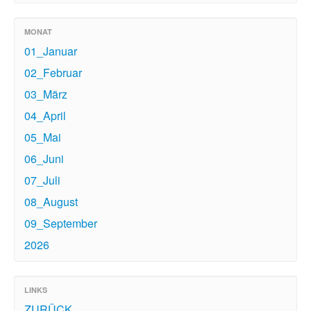
MONAT
01_Januar
02_Februar
03_März
04_April
05_Mai
06_Juni
07_Juli
08_August
09_September
2026
LINKS
ZURÜCK