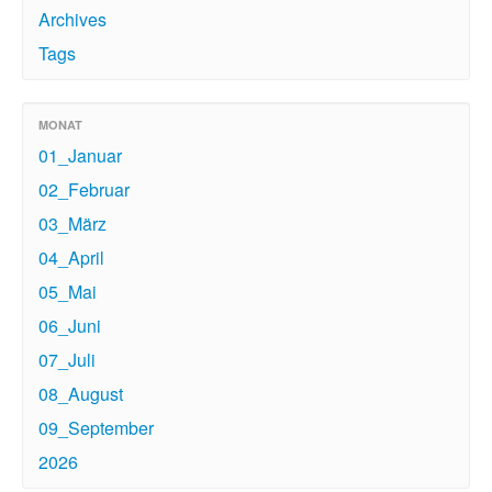
Archives
Tags
MONAT
01_Januar
02_Februar
03_März
04_April
05_Mai
06_Juni
07_Juli
08_August
09_September
2026